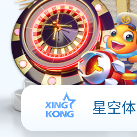
苏炳添赛季首秀仅跑出10秒
25，百米飞人是否已过巅峰
期？