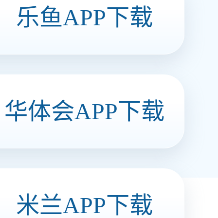
言苏炳添已过巅峰期，未免过于武断。随着赛
，我们仍有可能看到他跑出10秒以内的成
与其苛责他跑得不够快，不如珍惜他在赛场
，他早已是那个不可复制的传奇。
下一篇：
美巡加公开赛贝祖轰出一杆进洞