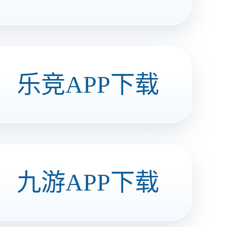
肋骨挫伤缺席全
-31
球友会官网
友会官方网站-球友会（中国） ✔eson推荐✅「2026好