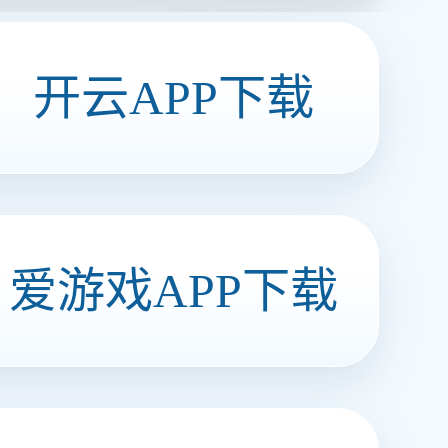
巅峰”的核心问题。10秒25的成绩或许是
秒大关，但这并不意味着他失去了竞争力。
然是凤毛麟角，苏炳添只要保持健康，依然具
”到“坚守者”
重新审视这位百米飞人在中国田径史中的角
”到“历史创造者”的蜕变。他的存在，不仅
立了精神标杆。当中国短跑后继无人、年轻
留在赛道上，本身就是一种巨大的激励。10
验训练成果、带动年轻选手，却有着不可替
风少年”，而是一位用经验与坚持诠释体育