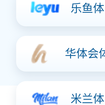
上一篇：
守望先锋联赛：上海龙之队签约前冠…
热门推荐