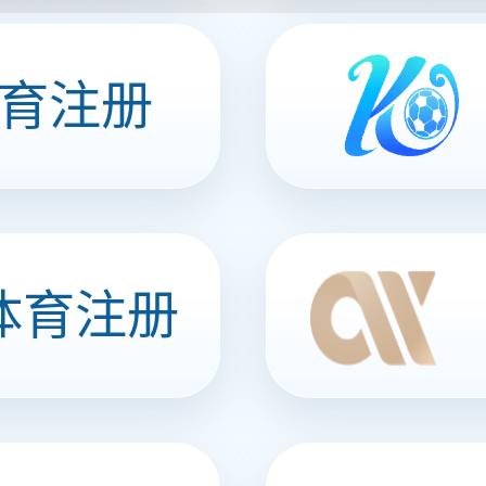
他的身体能否继续承受高强度的冲击，是其是否“过
一个信号——他不再像年轻时那样能轻松跑进10
在亚洲范围内，能够稳定跑进10秒30的选手依
备在亚运会等大赛中争夺奖牌的实力。
宏观视角下的定位：从“冲击者
与其纠结于“巅峰是否已过”这个二元命题，不如
色。过去的几年里，苏炳添早已完成了从“亚洲第一
仅是跑出一个又一个好成绩，更是为中国短跑树
一代还在10秒20的门槛上挣扎时，这位老将依然
秒25的成绩，对于争金夺银或许不够，但对于检
代的价值。他不再是那个需要不断打破纪录的“追
精神的“定海神针”。