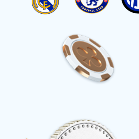
首页
/
体育焦点
/ 正文