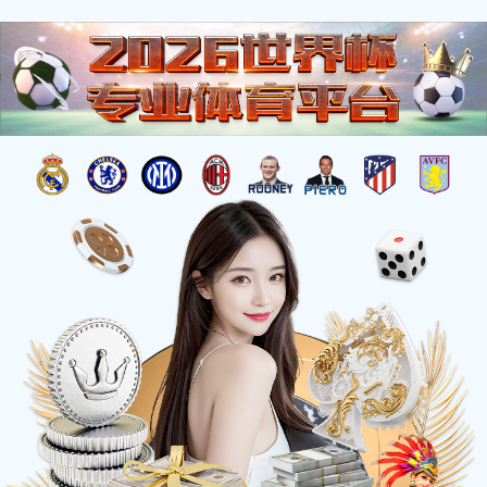
立即注册
球友会官网
官网 · 权威
体育数据平台
球友会官网 OFFICIAL WEBSITE
自2022年创立以来，
球友会官网
致力于为用户提供包
括NBA、英超、欧洲杯、LPL在内的热门赛事直播与数
据服务，广受用户信赖。
立即下载球友会官网APP