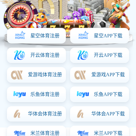
首页
/
体育焦点
/ 正文
2026-06-08 16:00
35 次阅读