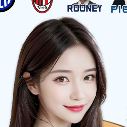
近日，关于喀麦隆中场新星恩古莫哈的转会传闻甚
的天才球员因在俱乐部的出场时间严重不足，已
借上半赛季的出色表现，一度有望代表喀麦隆参加
术地位下滑而遗憾落选。如今，恩古莫哈的不满