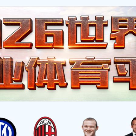
体育
下载App
公司简介
权威体育数据
供包括NBA、英超、欧洲杯、
信赖。