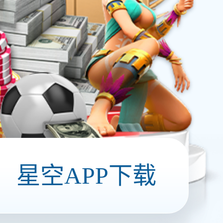
冷板凳”困境
，甚至在欧战和联赛中贡献过关键的助攻与
及新援的加盟，他的出场时间被大幅压缩。
五次，往往只能在比赛最后半小时以替补身
速度和盘带见长的中场难以保持比赛节奏。
过自己的处境，并私下向经纪人表达了寻求
成边缘人
于上升期。当时，他在国家队的几场热身赛
一粒精彩的远射。喀麦隆主帅一度将他列入
内的“奇兵”。然而，由于在俱乐部逐渐失
状态下滑，最终未能进入正式的26人名
大落差，成为他心理失衡的重要导火索。记者