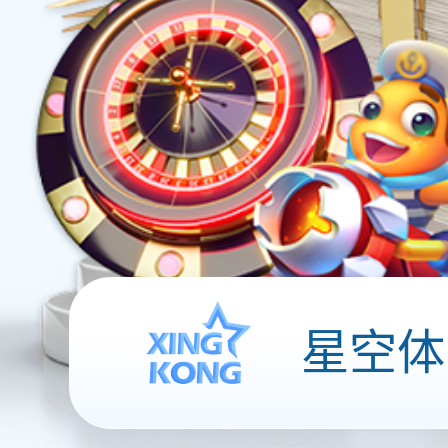
记者：恩古莫哈不满出场时
间，曾有望参加世界杯